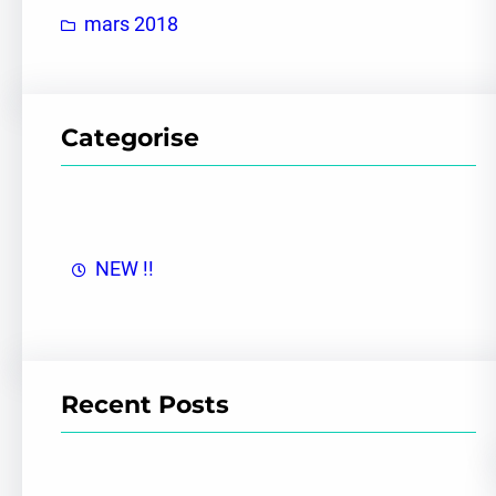
mars 2018
h
e
r
Categorise
NEW !!
Recent Posts